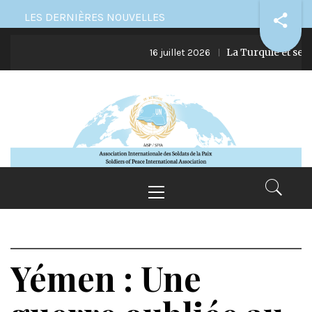
Skip
LES DERNIÈRES NOUVELLES
to
La Turquie et ses ingér
content
16 juillet 2026
Primary
Menu
Yémen : Une