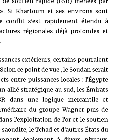
s de soutien rapide (FSR) menées par
. Si Khartoum et ses environs sont
le conflit s’est rapidement étendu à
ractures régionales déjà profondes et
.
issances extérieurs, certains pourraient
Selon ce point de vue , le Soudan serait
cts entre puissances locales : l’Égypte
n allié stratégique au sud, les Émirats
SR dans une logique mercantile et
termédiaire du groupe Wagner puis de
ns l’exploitation de l’or et le soutien
e saoudite, le Tchad et d’autres États du
iennent également à divers niveaux,