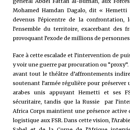
général Abdel Fattah al-Burhan, aux Force
Mohamed Hamdan Dagalo, dit « Hemetti »
devenus l’épicentre de la confrontation, 
l’ensemble du territoire, exacerbant des f
provoquant l’exode de millions de personnes
Face à cette escalade et l’intervention de pu
y voir une guerre par procuration ou “proxy”. 
avant tout le théâtre d’affrontements indire
soutenant l’armée régulière pour préserver u
arabes unis appuyant Hemetti et ses F
sécuritaire, tandis que la Russie par l’in
Africa Corps maintient une présence active da
logistique aux FSR. Dans cette vision, l’Arabi
Sahel et de la Corne de l’Afrique interv