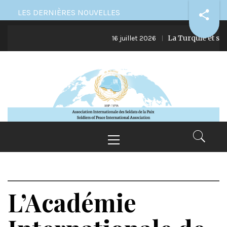
Skip
LES DERNIÈRES NOUVELLES
to
La Turquie et ses ing
content
16 juillet 2026
Primary
Menu
L’Académie