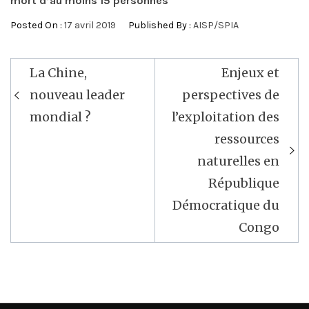
mort d’au moins 15 personnes
Posted On :
17 avril 2019
Published By :
AISP/SPIA
Navigation
La Chine,
Enjeux et
de
nouveau leader
perspectives de
l’article
mondial ?
l’exploitation des
ressources
naturelles en
République
Démocratique du
Congo