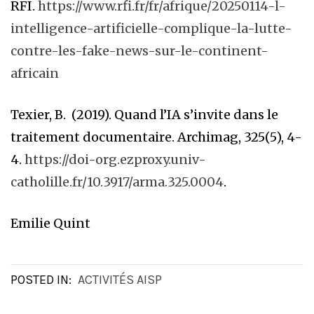
RFI.
https://www.rfi.fr/fr/afrique/20250114-l-
intelligence-artificielle-complique-la-lutte-
contre-les-fake-news-sur-le-continent-
africain
Texier, B. (2019). Quand l’IA s’invite dans le
traitement documentaire. Archimag, 325(5), 4-
4.
https://doi-org.ezproxy.univ-
catholille.fr/10.3917/arma.325.0004
.
Emilie Quint
POSTED IN:
ACTIVITÉS AISP