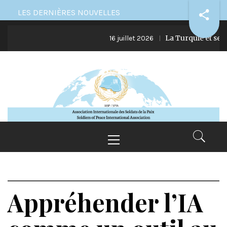
Skip
LES DERNIÈRES NOUVELLES
to
La Turquie et ses ingé
content
16 juillet 2026
Primary
Menu
Appréhender l’IA