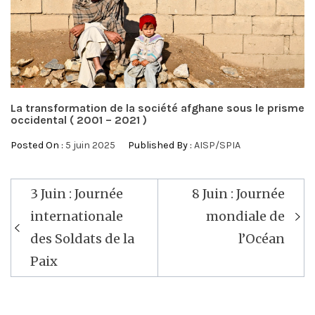
La transformation de la société afghane sous le prisme
occidental ( 2001 – 2021 )
Posted On :
5 juin 2025
Published By :
AISP/SPIA
Navigation
3 Juin : Journée
8 Juin : Journée
de
internationale
mondiale de
l’article
des Soldats de la
l’Océan
Paix