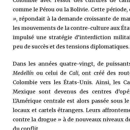
Colombie avec l’essor des cultures de cann
comme le Pérou ou la Bolivie. Cette périod
»
, répondait à la demande croissante de ma
les mouvements de la contre-culture aux État
impulsé une stratégie d’interdiction militai
peu de succès et des tensions diplomatiques.
Dans les années quatre-vingt, de puissant
Medellín
ou celui de
Cali
, ont créé des rou
Colombie vers les États-Unis. Ainsi, les C
Mexique sont devenus des centres d’opér
L’Amérique centrale est alors passée sous le
locaux et cartels étrangers. Leurs affrontem
contre la drogue » à de nouveaux niveaux de 
du conflit.