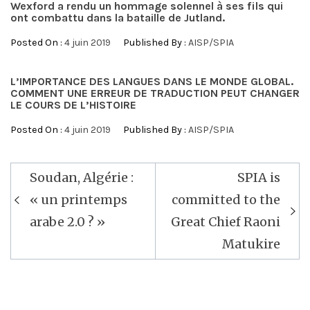
Wexford a rendu un hommage solennel à ses fils qui
ont combattu dans la bataille de Jutland.
Posted On :
4 juin 2019
Published By :
AISP/SPIA
L’IMPORTANCE DES LANGUES DANS LE MONDE GLOBAL.
COMMENT UNE ERREUR DE TRADUCTION PEUT CHANGER
LE COURS DE L’HISTOIRE
Posted On :
4 juin 2019
Published By :
AISP/SPIA
Navigation
Soudan, Algérie :
SPIA is
de
« un printemps
committed to the
l’article
arabe 2.0 ? »
Great Chief Raoni
Matukire