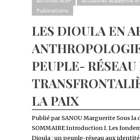
Activités AISP
Actualités Académie Int
Publications
LES DIOULA EN A
ANTHROPOLOGIE 
PEUPLE- RÉSEAU
TRANSFRONTALIÈ
LA PAIX
Publié par SANOU Marguerite Sous la
SOMMAIRE Introduction I. Les fondem
Dioula : un peuple-réseau aux identités