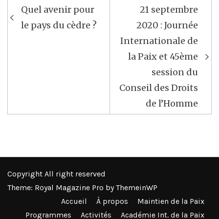
Navigation
Quel avenir pour
21 septembre
de
le pays du cèdre ?
2020 : Journée
l’article
Internationale de
la Paix et 45ème
session du
Conseil des Droits
de l’Homme
Copyright All right reserved
Theme: Royal Magazine Pro by
ThemeinWP
Accueil
À propos
Maintien de la Paix
Programmes
Activités
Académie Int. de la Paix