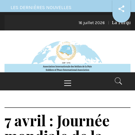
Skip
LES DERNIÈRES NOUVELLES
to
La Turquie et
content
16 juillet 2026
Primary
Menu
7 avril : Journée