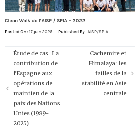
Clean Walk de l’AISP / SPIA – 2022
Posted On :
17 juin 2025
Published By :
AISP/SPIA
Navigation
Étude de cas : La
Cachemire et
de
contribution de
Himalaya : les
l’article
l’Espagne aux
failles de la
opérations de
stabilité en Asie
maintien de la
centrale
paix des Nations
Unies (1989-
2025)