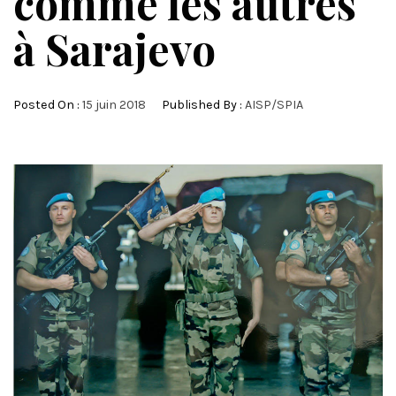
comme les autres
à Sarajevo
Posted On :
15 juin 2018
Published By :
AISP/SPIA