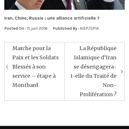
Iran, Chine, Russie : une alliance artificielle ?
Posted On :
15 juin 2018
Published By :
AISP/SPIA
Navigation
Marche pour la
La République
de
Paix et les Soldats
Islamique d’Iran
l’article
Blessés à son
se désengagera-
service – étape à
t-elle du Traité de
Montbard
Non-
Prolifération ?