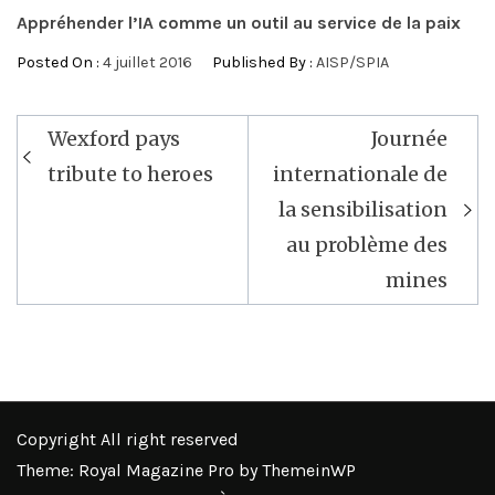
Appréhender l’IA comme un outil au service de la paix
Posted On :
4 juillet 2016
Published By :
AISP/SPIA
Navigation
Wexford pays
Journée
de
tribute to heroes
internationale de
l’article
la sensibilisation
au problème des
mines
Copyright All right reserved
Theme: Royal Magazine Pro by
ThemeinWP