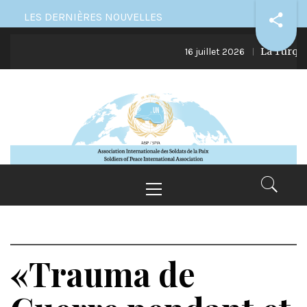
Skip
LES DERNIÈRES NOUVELLES
to
La Turquie 
content
16 juillet 2026
Primary
Menu
«Trauma de