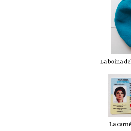
La boina de
La carn