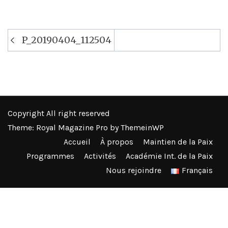
Navigation
P_20190404_112504
de
l’article
Copyright All right reserved
Theme: Royal Magazine Pro by
ThemeinWP
Accueil
À propos
Maintien de la Paix
Programmes
Activités
Académie Int. de la Paix
Nous rejoindre
Français