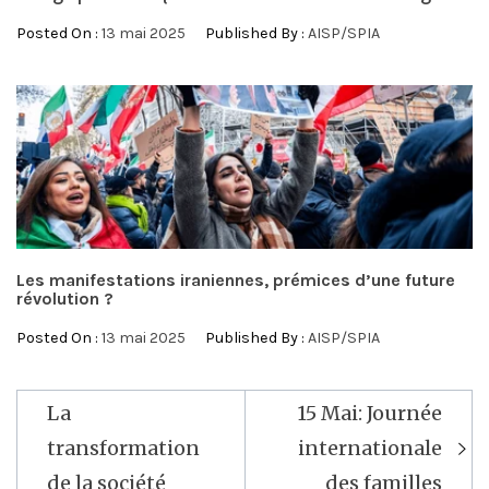
Posted On :
13 mai 2025
Published By :
AISP/SPIA
Les manifestations iraniennes, prémices d’une future
révolution ?
Posted On :
13 mai 2025
Published By :
AISP/SPIA
Navigation
La
15 Mai: Journée
de
transformation
internationale
l’article
de la société
des familles