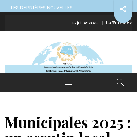
Skip
LES DERNIÈRES NOUVELLES
to
La Turquie et ses 
content
16 juillet 2026
Primary
Menu
Municipales 2025 :