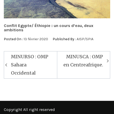
Conflit Egypte/ Éthiopie : un cours d’eau, deux
ambitions
Posted On :
13 février 2020
Published By :
AISP/SPIA
Navigation
MINURSO : OMP
MINUSCA : OMP
de
Sahara
en Centreafrique.
l’article
Occidental
Copyright All right reserved