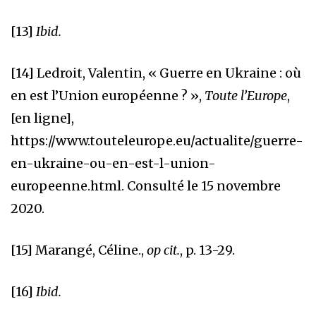
[13]
Ibid.
[14]
Ledroit, Valentin, « Guerre en Ukraine : où
en est l’Union européenne ? »,
Toute l’Europe
,
[en ligne],
https://www.touteleurope.eu/actualite/guerre-
en-ukraine-ou-en-est-l-union-
europeenne.html
. Consulté le 15 novembre
2020.
[15]
Marangé, Céline.,
op cit.
, p. 13-29.
[16]
Ibid.