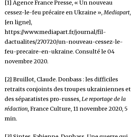
[1]
Agence France Presse, « Un nouveau
cessez-le-feu précaire en Ukraine »,
Mediapart
,
[en ligne],
https://www.mediapart.fr/journal/fil-
dactualites/270720/un-nouveau-cessez-le-
feu-precaire-en-ukraine
. Consulté le 04
novembre 2020.
[2]
Bruillot, Claude. Donbass : les difficiles
retraits conjoints des troupes ukrainiennes et
des séparatistes pro-russes,
Le reportage de la
rédaction,
France Culture, 11 novembre 2020, 5
min.
[3]
Sintes, Fabienne. Donbass. Une guerre qui