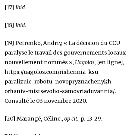
[17]
Ibid.
[18]
Ibid.
[19]
Petrenko, Andriy, « La décision du CCU
paralyse le travail des gouvernements locaux
nouvellement nommés »,
Uagolos,
[en ligne],
https://uagolos.com/rishennia-ksu-
paralizuie-robotu-novopryznachenykh-
orhaniv-mistsevoho-samovriaduvannia/
.
Consulté le 03 novembre 2020.
[20]
Marangé, Céline.,
op cit.
, p. 13-29.