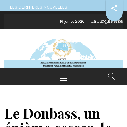
Skip
LES DERNIÈRES NOUVELLES
to
La Turquie et ses ingér
content
16 juillet 2026
Primary
Menu
Le Donbass, un