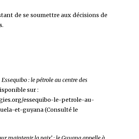
tant de se soumettre aux décisions de
s.
.
Essequibo : le pétrole au centre des
Disponible sur :
ies.org/essequibo-le-petrole-au-
uela-et-guyana (Consulté le
our maintenir la paix’ : le Guyana appelle à