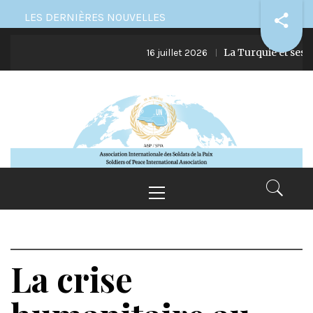
Skip
LES DERNIÈRES NOUVELLES
to
La Turquie et ses ingé
content
16 juillet 2026
Primary
Menu
La crise