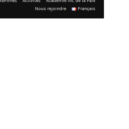
grammes
Activités
Académie Int. de la Paix
Nous rejoindre
Français