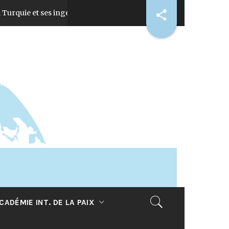
e et ses ingérences
La Convention d’Ottawa 
15 juillet 2026
CADÉMIE INT. DE LA PAIX