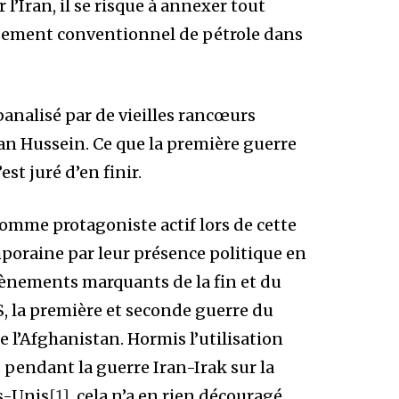
 l’Iran, il se risque à annexer tout
sement conventionnel de pétrole dans
banalisé par de vieilles rancœurs
clan Hussein. Ce que la première guerre
st juré d’en finir.
comme protagoniste actif lors de cette
emporaine par leur présence politique en
vènements marquants de la fin et du
SS, la première et seconde guerre du
de l’Afghanistan. Hormis l’utilisation
pendant la guerre Iran-Irak sur la
ts-Unis
[1]
, cela n’a en rien découragé