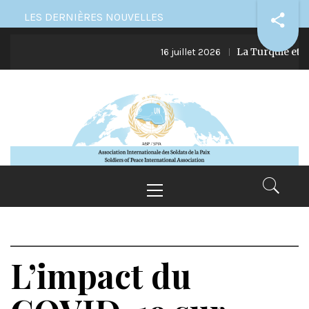
Skip
LES DERNIÈRES NOUVELLES
to
La Turquie et ses i
content
16 juillet 2026
Primary
Menu
L’impact du