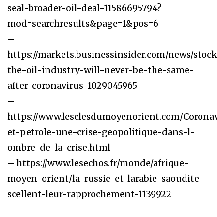
seal-broader-oil-deal-11586695794?
mod=searchresults&page=1&pos=6
–
https://markets.businessinsider.com/news/sto
the-oil-industry-will-never-be-the-same-
after-coronavirus-1029045965
–
https://www.lesclesdumoyenorient.com/Coronav
et-petrole-une-crise-geopolitique-dans-l-
ombre-de-la-crise.html
– https://www.lesechos.fr/monde/afrique-
moyen-orient/la-russie-et-larabie-saoudite-
scellent-leur-rapprochement-1139922
–