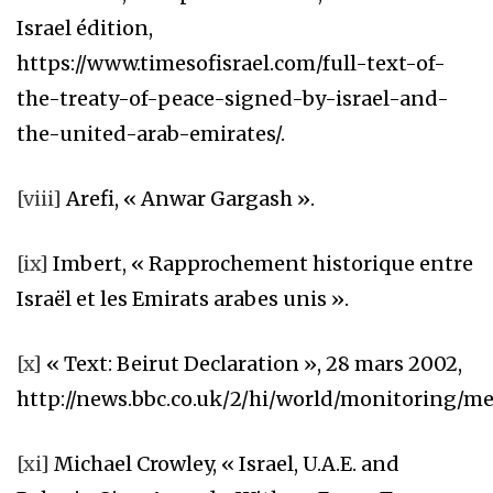
Israel édition,
https://www.timesofisrael.com/full-text-of-
the-treaty-of-peace-signed-by-israel-and-
the-united-arab-emirates/.
[viii]
Arefi, « Anwar Gargash ».
[ix]
Imbert, « Rapprochement historique entre
Israël et les Emirats arabes unis ».
[x]
« Text: Beirut Declaration », 28 mars 2002,
http://news.bbc.co.uk/2/hi/world/monitoring/me
[xi]
Michael Crowley, « Israel, U.A.E. and