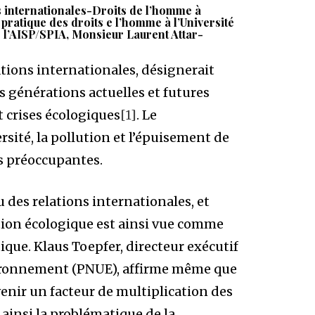
s internationales-Droits de l’homme à
 pratique des droits e l’homme à l’Université
e l’AISP/SPIA, Monsieur Laurent Attar-
tions internationales, désignerait
s générations actuelles et futures
t crises écologiques
[1]
. Le
rsité, la pollution et l’épuisement de
us préoccupantes.
u des relations internationales, et
tion écologique est ainsi vue comme
ique. Klaus Toepfer, directeur exécutif
ironnement (PNUE), affirme même que
enir un facteur de multiplication des
 ainsi la problématique de la