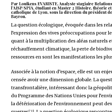
Par Louikens EVARISTE, Analyste stagiaire Relation
l’AISP/SPIA, étudiant en Master 2 Histoire, théorie et
catholique de Lyon, sous la direction du président d
Bayrou.
La question écologique, évoquée dans les rela
l’expression des vives préoccupations pour le
quant à la multiplication des aléas naturels e
réchauffement climatique, la perte de biodive
ressources en sont les manifestations les pl
Associée à la notion d’espace, elle est un enje
censée avoir une dimension globale. La ques
transfrontalière, intéressant donc la géopolit
du Programme des Nations Unies pour l’env
la détérioration de l’environnement peut dev
guerres
[2]
. La question écologique rencontre