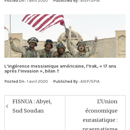
Posted On :
1 avril 2020
Published By :
AISP/SPIA
L’ingérence messianique américaine, l’Irak, « 17 ans
après l’invasion », bilan ?
Posted On :
1 avril 2020
Published By :
AISP/SPIA
Navigation
FISNUA : Abyei,
L’Union
de
Sud Soudan
économique
l’article
eurasiatique :
pragmatisme